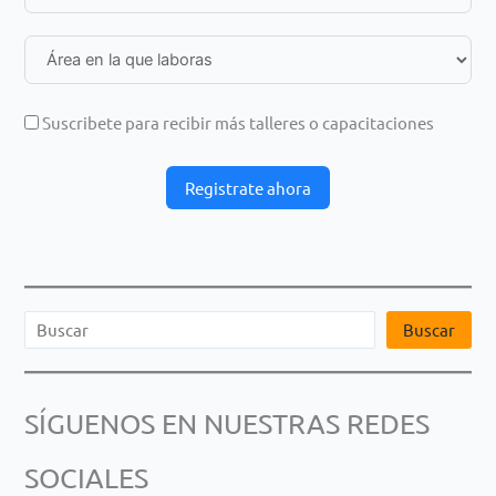
Suscribete para recibir más talleres o capacitaciones
Registrate ahora
B
Buscar
u
s
SÍGUENOS EN NUESTRAS REDES
c
a
SOCIALES
r