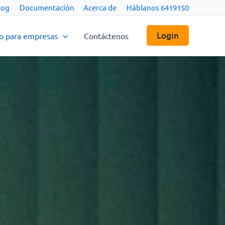
log
Documentación
Acerca de
Háblanos 6419150
Login
co para empresas
Contáctenos