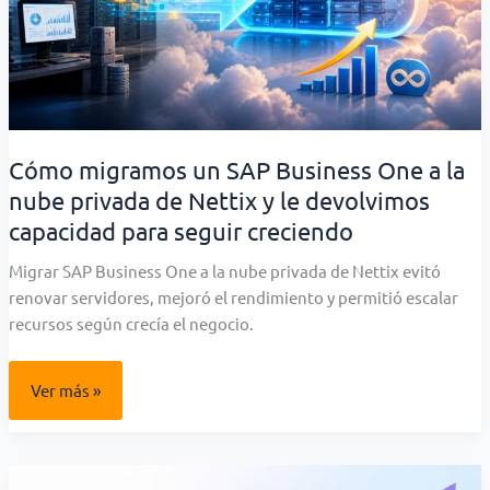
Cómo migramos un SAP Business One a la
nube privada de Nettix y le devolvimos
capacidad para seguir creciendo
Migrar SAP Business One a la nube privada de Nettix evitó
renovar servidores, mejoró el rendimiento y permitió escalar
recursos según crecía el negocio.
Cómo
Ver más »
migramos
un
SAP
Business
One
a