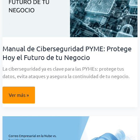
Manual de Ciberseguridad PYME: Protege
Hoy el Futuro de tu Negocio
La ciberseguridad ya es clave para las PYMEs: protege tus
datos, evita ataques y asegura la continuidad de tu negocio.
Manual
Ver más »
de
Ciberseguridad
PYME:
Protege
Hoy
el
Futuro
de
tu
Negocio