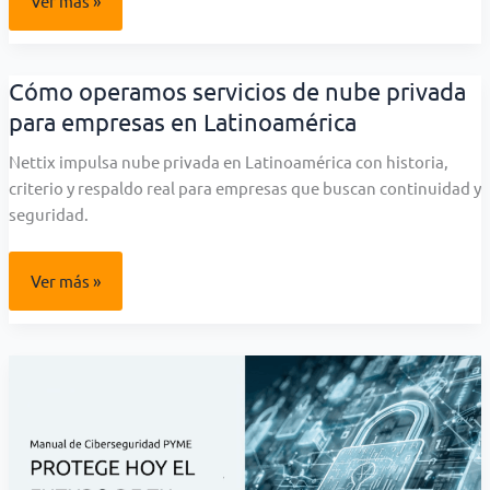
Ver más »
infraestructura
digital
invisible
que
sostiene
Cómo operamos servicios de nube privada
a
las
para empresas en Latinoamérica
empresas
modernas
Nettix impulsa nube privada en Latinoamérica con historia,
criterio y respaldo real para empresas que buscan continuidad y
seguridad.
Cómo
Ver más »
operamos
servicios
de
nube
privada
para
empresas
en
Latinoamérica