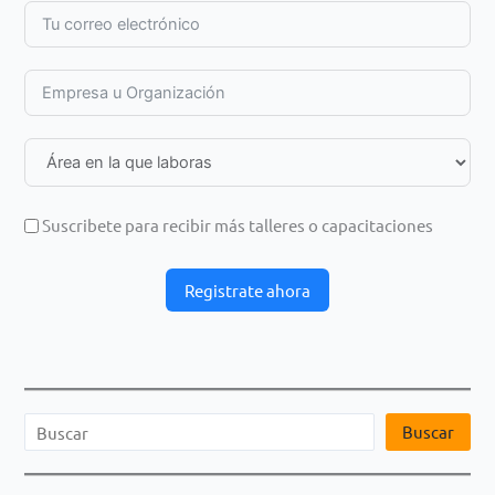
Suscribete para recibir más talleres o capacitaciones
Registrate ahora
B
Buscar
u
s