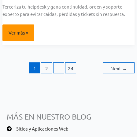
Terceriza tu helpdesk y gana continuidad, orden y soporte
experto para evitar caídas, pérdidas y tickets sin respuesta.
Outsourcing
Ver más »
de
TI
en
Perú:
Cómo
la
Tercerización
de
1
2
…
24
Next
→
Helpdesk
Impulsa
la
Eficiencia
Empresarial
MÁS EN NUESTRO BLOG
Sitios y Aplicaciones Web