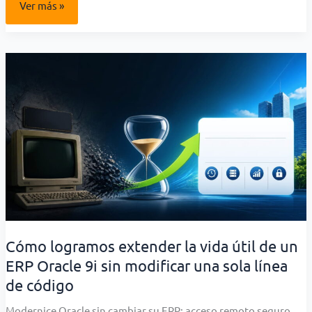
Cómo
Ver más »
ayudamos
a
una
empresa
a
seguir
creciendo
con
Ofisis
ERP,
sin
reemplazar
el
sistema
que
ya
conocía
Cómo logramos extender la vida útil de un
ERP Oracle 9i sin modificar una sola línea
de código
Modernice Oracle sin cambiar su ERP: acceso remoto seguro,