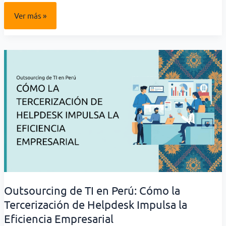
La
Ver más »
Importancia
de
un
Sitio
Web
Rápido,
Seguro
y
Bien
Administrado
para
tu
Empresa
Outsourcing de TI en Perú: Cómo la
Tercerización de Helpdesk Impulsa la
Eficiencia Empresarial