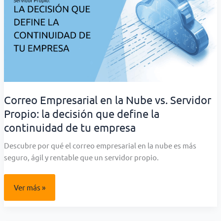
Correo Empresarial en la Nube vs. Servidor
Propio: la decisión que define la
continuidad de tu empresa
Descubre por qué el correo empresarial en la nube es más
seguro, ágil y rentable que un servidor propio.
Correo
Ver más »
Empresarial
en
la
Nube