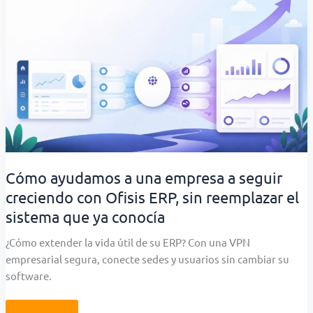
la
nube
privada
de
Nettix
y
le
devolvimos
capacidad
para
seguir
creciendo
Cómo ayudamos a una empresa a seguir
creciendo con Ofisis ERP, sin reemplazar el
sistema que ya conocía
¿Cómo extender la vida útil de su ERP? Con una VPN
empresarial segura, conecte sedes y usuarios sin cambiar su
software.