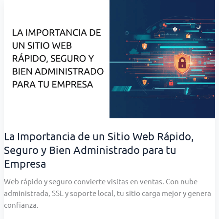
vs.
Servidor
Propio:
la
decisión
que
define
la
continuidad
de
tu
empresa
La Importancia de un Sitio Web Rápido,
Seguro y Bien Administrado para tu
Empresa
Web rápido y seguro convierte visitas en ventas. Con nube
administrada, SSL y soporte local, tu sitio carga mejor y genera
confianza.