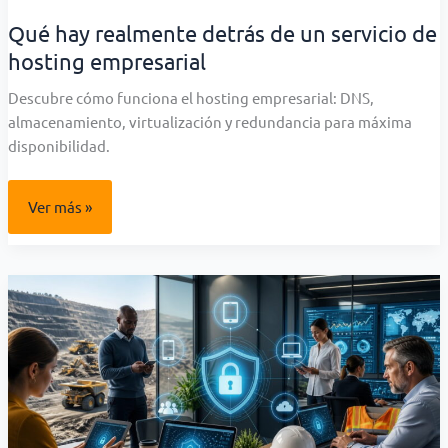
Qué hay realmente detrás de un servicio de
hosting empresarial
Descubre cómo funciona el hosting empresarial: DNS,
almacenamiento, virtualización y redundancia para máxima
disponibilidad.
Qué
Ver más »
hay
realmente
detrás
de
un
servicio
de
hosting
empresarial