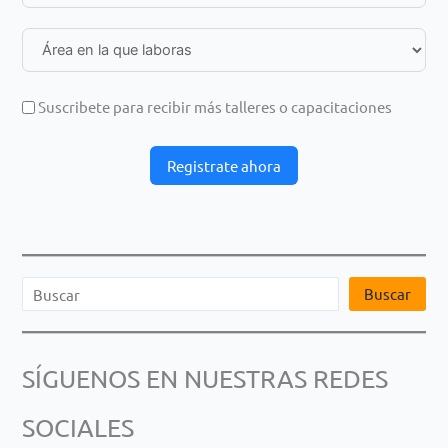
Suscribete para recibir más talleres o capacitaciones
Registrate ahora
B
Buscar
u
s
SÍGUENOS EN NUESTRAS REDES
c
a
SOCIALES
r