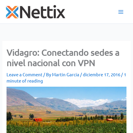
Skip
to
content
Vidagro: Conectando sedes a
nivel nacional con VPN
Leave a Comment
/ By
Martin Garcia
/
diciembre 17, 2016
/
1
minute of reading