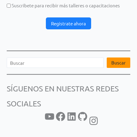
Suscribete para recibir más talleres o capacitaciones
Registrate ahora
B
Buscar
u
s
SÍGUENOS EN NUESTRAS REDES
c
a
SOCIALES
r
YouTube
Facebook
LinkedIn
GitHub
Instagram