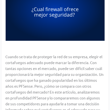
Cuando se trata de proteger la red de su empresa, elegir el
cortafuegos adecuado puede marcar la diferencia.
Con
tantas opciones en el mercado, puede ser difícil saber cuál
proporcionará la mejor seguridad para su
organización. Un
cortafuegos que ha ganado popularidad en los últimos
años es PFSense. Pero, ¿cómo se
compara con otros
cortafuegos del mercado? En este artículo, analizaremos
en profundidad PFSense y lo
compararemos con algunos
de sus competidores para ayudarle a tomar una decisión
informada sobre qué
cortafuegos es el adecuado para su