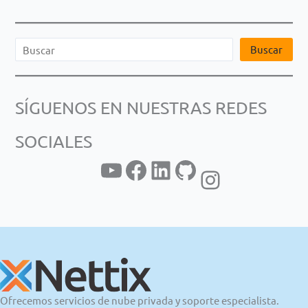
B
Buscar
u
s
SÍGUENOS EN NUESTRAS REDES
c
a
SOCIALES
r
YouTube
Facebook
LinkedIn
GitHub
Instagram
Ofrecemos servicios de nube privada y soporte especialista.