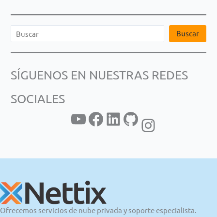
B
Buscar
u
s
SÍGUENOS EN NUESTRAS REDES
c
a
SOCIALES
r
YouTube
Facebook
LinkedIn
GitHub
Instagram
Ofrecemos servicios de nube privada y soporte especialista.