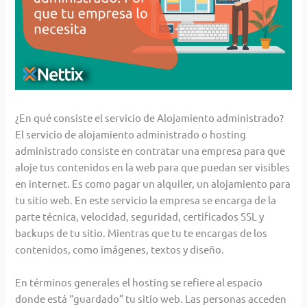
¿En qué consiste el servicio de Alojamiento administrado?
El servicio de alojamiento administrado o hosting
administrado consiste en contratar una empresa para que
aloje tus contenidos en la web para que puedan ser visibles
en internet. Es como pagar un alquiler, un alojamiento para
tu sitio web. En este servicio la empresa se encarga de la
parte técnica, velocidad, seguridad, certificados SSL y
backups de tu sitio. Mientras que tu te encargas de los
contenidos, como imágenes, textos y diseño.
En términos generales el hosting se refiere al espacio
donde está “guardado” tu sitio web. Las personas acceden