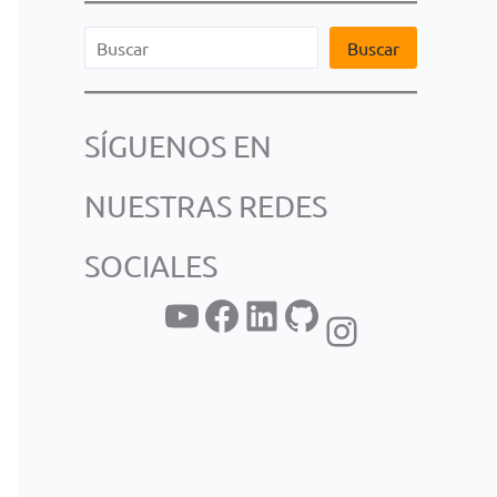
B
Buscar
u
s
SÍGUENOS EN
c
a
NUESTRAS REDES
r
SOCIALES
YouTube
Facebook
LinkedIn
GitHub
Instagram