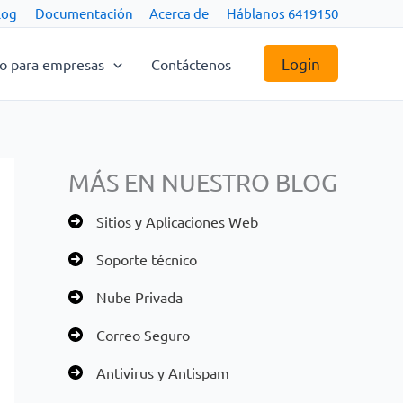
log
Documentación
Acerca de
Háblanos 6419150
Login
co para empresas
Contáctenos
MÁS EN NUESTRO BLOG
Sitios y Aplicaciones Web
Soporte técnico
Nube Privada
Correo Seguro
Antivirus y Antispam