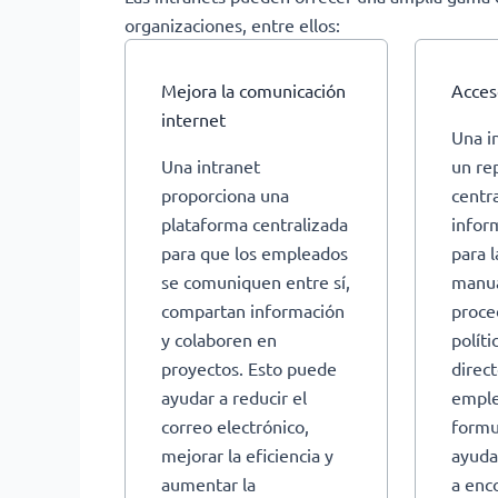
organizaciones, entre ellos:
Mejora la comunicación
Acces
internet
Una i
Una intranet
un re
proporciona una
centr
plataforma centralizada
infor
para que los empleados
para 
se comuniquen entre sí,
manua
compartan información
proce
y colaboren en
políti
proyectos. Esto puede
direc
ayudar a reducir el
emple
correo electrónico,
formu
mejorar la eficiencia y
ayuda
aumentar la
a enc