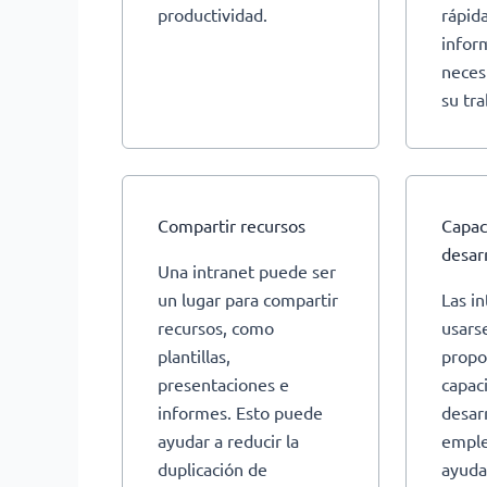
productividad.
rápid
infor
neces
su tra
Compartir recursos
Capac
desar
Una intranet puede ser
un lugar para compartir
Las i
recursos, como
usars
plantillas,
propo
presentaciones e
capac
informes. Esto puede
desarr
ayudar a reducir la
emple
duplicación de
ayuda