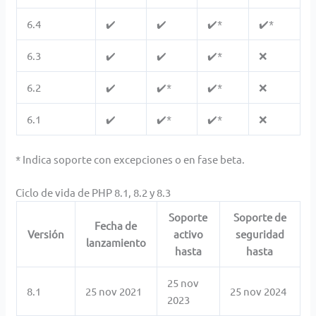
6.4
✔️
✔️
✔️*
✔️*
6.3
✔️
✔️
✔️*
❌
6.2
✔️
✔️*
✔️*
❌
6.1
✔️
✔️*
✔️*
❌
* Indica soporte con excepciones o en fase beta.
Ciclo de vida de PHP 8.1, 8.2 y 8.3
Soporte
Soporte de
Fecha de
Versión
activo
seguridad
lanzamiento
hasta
hasta
25 nov
8.1
25 nov 2021
25 nov 2024
2023