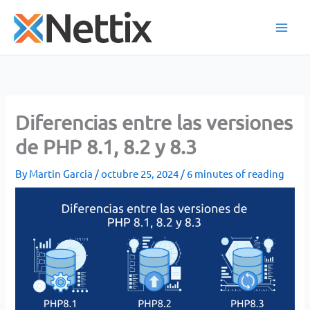
Skip
to
content
Diferencias entre las versiones
de PHP 8.1, 8.2 y 8.3
By
Martin Garcia
/
octubre 25, 2024
/
6 minutes of reading