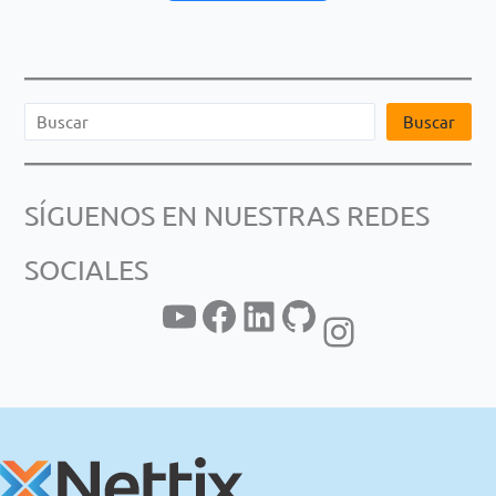
B
Buscar
u
s
SÍGUENOS EN NUESTRAS REDES
c
a
SOCIALES
r
YouTube
Facebook
LinkedIn
GitHub
Instagram