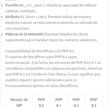
Función
:
Añade la capacidad de rellenar
mb_str_pad()
cadenas multibyte.
Atributo
:
Permite indicar de manera
#[\Override]
explícita cuándo se está sobreescribiendo un método de
una clase base.
Mejoras en la extensión
:
Ampliación de las
Random
capacidades para manejar mejor los números aleatorios.
Compatibilidad de WordPress con PHP 8.x
El soporte de WordPress para PHP 8.x sigue
evolucionando. A la fecha, las versiones de PHP 8.0 y 8.1 se
consideran compatibles con algunas excepciones, mientras
que PHP 8.2 y 8.3 están en fase «beta», lo que significa que
pueden requerir ajustes adicionales para un
funcionamiento óptimo en sitios WordPress.
Versión de
PHP
PHP
PHP
PHP
WP
8.0
8.1
8.2
8.3