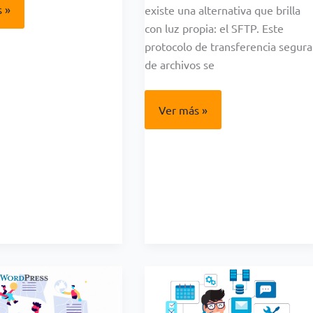
 »
existe una alternativa que brilla
ta
con luz propia: el SFTP. Este
mmerce
protocolo de transferencia segura
de archivos se
n
ra
Como
Ver más »
transferir
mi
proyecto
XAMPP
via
SFTP