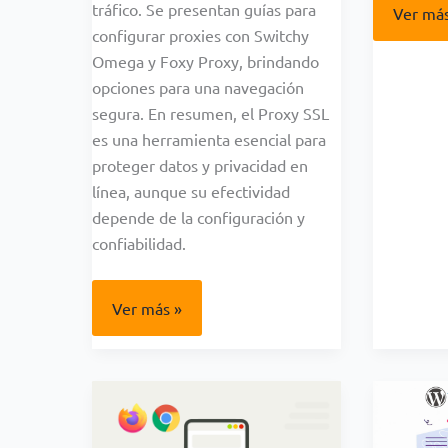
tráfico. Se presentan guías para
Guia
Ver más
comple
configurar proxies con Switchy
de
WooCo
Omega y Foxy Proxy, brindando
–
opciones para una navegación
La
Elecció
segura. En resumen, el Proxy SSL
Ganado
es una herramienta esencial para
para
tu
proteger datos y privacidad en
Tienda
en
línea, aunque su efectividad
Línea
depende de la configuración y
confiabilidad.
Guía
Ver más »
Completa
de
Proxy
SSL