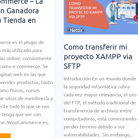
mmerce – La
ón Ganadora
u Tienda en
ce es el plugin de
Como transferir mi
 más utilizado para
proyecto XAMPP via
ndas online, comúnmente
SFTP
 como e-commerce. Se
áginas web en las que
Introducción En un mundo donde
vender productos, tanto
la seguridad informática cobra
como físicos, cursos
cada vez mayor relevancia, el uso
ear sitios de membresía y
del FTP, el método tradicional de
nte todo lo que se nos
transferencia de archivos entre
 tenga que ver con
computadoras, está comenzando 
ine. WooCommerce es,
perder terreno debido a sus
vulnerabilidades. Sin embargo,