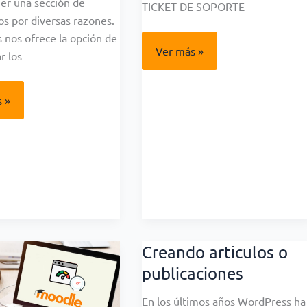
er una sección de
TICKET DE SOPORTE
s por diversas razones.
nos ofrece la opción de
¿CÓMO
Ver más »
r los
USAR
EL
SISTEMA
DE
TIVAR
 »
TICKETS?
TARIOS
ACIONES
RESS
Creando articulos o
publicaciones
En los últimos años WordPress ha