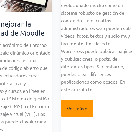
evolucionado mucho como un
sistema robusto de gestión de
contenido. En el cual los
ejorar la
administradores web pueden subi
dad de Moodle
vídeos, fotos, textos y audio muy
fácilmente. Por defecto
n acrónimo de Entorno
WordPress puede publicar pagina
zaje dinámico orientado
y publicaciones, o posts, de
modulares, es una
diferentes tipos. Sin embargo,
 de código abierto que
puedes crear diferentes
os educadores crear
publicaciones como desees. En
interactivo y
este articulo te
vo y cursos en línea en
on el Sistema de gestión
zaje (LMS) o el Entorno
Creando
Ver más »
articulos
zaje virtual (VLE). Los
o
os pueden involucrar a
publicaciones
es