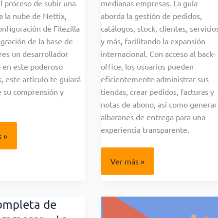
l proceso de subir una
medianas empresas. La guía
 a la nube de Nettix,
aborda la gestión de pedidos,
onfiguración de Filezilla
catálogos, stock, clientes, servicio
igración de la base de
y más, facilitando la expansión
eres un desarrollador
internacional. Con acceso al back-
o en este poderoso
office, los usuarios pueden
 este artículo te guiará
eficientemente administrar sus
e su comprensión y
tiendas, crear pedidos, facturas y
notas de abono, así como generar
albaranes de entrega para una
experiencia transparente.
 »
ta
Guía
Ver más »
completa
de
PrestaShop
ompleta de