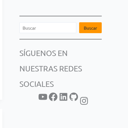
B
Buscar
u
s
SÍGUENOS EN
c
a
NUESTRAS REDES
r
SOCIALES
YouTube
Facebook
LinkedIn
GitHub
Instagram