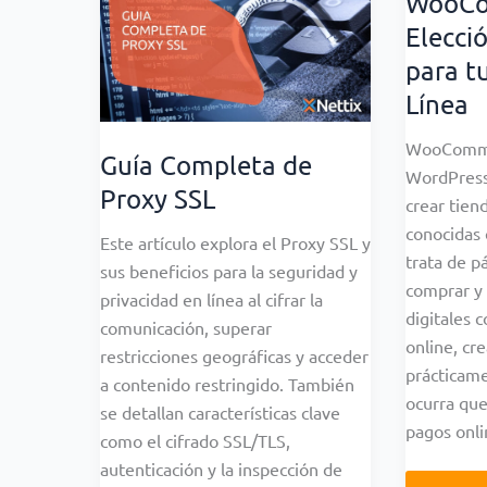
WooCo
Elecci
para t
Línea
WooCommer
Guía Completa de
WordPress
Proxy SSL
crear tie
conocidas
Este artículo explora el Proxy SSL y
trata de p
sus beneficios para la seguridad y
comprar y 
privacidad en línea al cifrar la
digitales 
comunicación, superar
online, cr
restricciones geográficas y acceder
prácticame
a contenido restringido. También
ocurra que
se detallan características clave
pagos onl
como el cifrado SSL/TLS,
autenticación y la inspección de