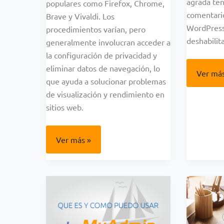
agrada ten
populares como Firefox, Chrome,
comentario
Brave y Vivaldi. Los
WordPress 
procedimientos varían, pero
deshabilita
generalmente involucran acceder a
la configuración de privacidad y
eliminar datos de navegación, lo
DESAC
Ver más
LOS
que ayuda a solucionar problemas
COMEN
de visualización y rendimiento en
EN
LAS
sitios web.
PUBLIC
DE
WORDP
¿COMO
Ver más »
BORRAR
EL
CACHE
EN
NUESTROS
PRINCIPALES
NAVEGADORES
WEB?