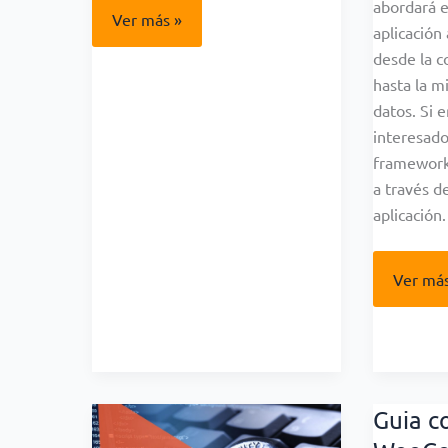
abordará e
Como
Ver más »
aplicación
configurar
SMTP
desde la c
en
WordPress
hasta la m
datos. Si 
interesad
framework,
a través d
aplicación.
Guía
Ver más
comple
de
Laravel
Guia c