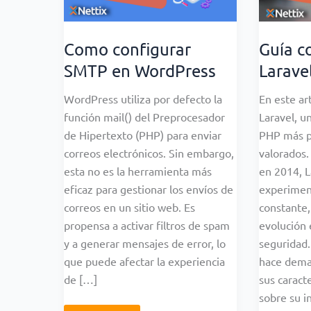
Como configurar
Guía c
SMTP en WordPress
Larave
WordPress utiliza por defecto la
En este ar
función mail() del Preprocesador
Laravel, u
de Hipertexto (PHP) para enviar
PHP más p
correos electrónicos. Sin embargo,
valorados.
esta no es la herramienta más
en 2014, L
eficaz para gestionar los envíos de
experimen
correos en un sitio web. Es
constante,
propensa a activar filtros de spam
evolución 
y a generar mensajes de error, lo
seguridad
que puede afectar la experiencia
hace dema
de […]
sus caracte
sobre su i