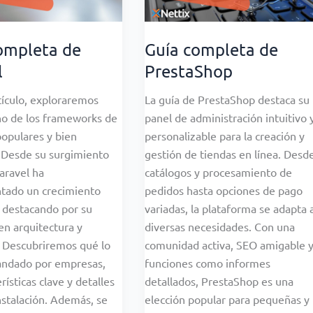
ompleta de
Guía completa de
l
PrestaShop
tículo, exploraremos
La guía de PrestaShop destaca su
no de los frameworks de
panel de administración intuitivo 
opulares y bien
personalizable para la creación y
 Desde su surgimiento
gestión de tiendas en línea. Desd
aravel ha
catálogos y procesamiento de
tado un crecimiento
pedidos hasta opciones de pago
 destacando por su
variadas, la plataforma se adapta 
en arquitectura y
diversas necesidades. Con una
. Descubriremos qué lo
comunidad activa, SEO amigable 
ndado por empresas,
funciones como informes
rísticas clave y detalles
detallados, PrestaShop es una
nstalación. Además, se
elección popular para pequeñas y