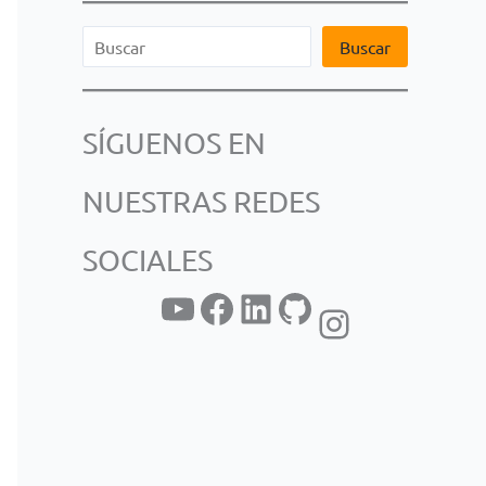
B
Buscar
u
s
SÍGUENOS EN
c
a
NUESTRAS REDES
r
SOCIALES
YouTube
Facebook
LinkedIn
GitHub
Instagram