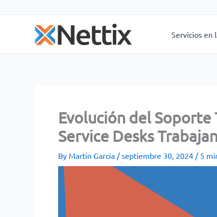
Skip
to
content
Servicios en 
Evolución del Soporte 
Service Desks Trabaja
By
Martin Garcia
/
septiembre 30, 2024
/
5 mi