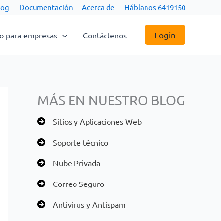
log
Documentación
Acerca de
Háblanos 6419150
Login
co para empresas
Contáctenos
MÁS EN NUESTRO BLOG
Sitios y Aplicaciones Web
Soporte técnico
Nube Privada
Correo Seguro
Antivirus y Antispam