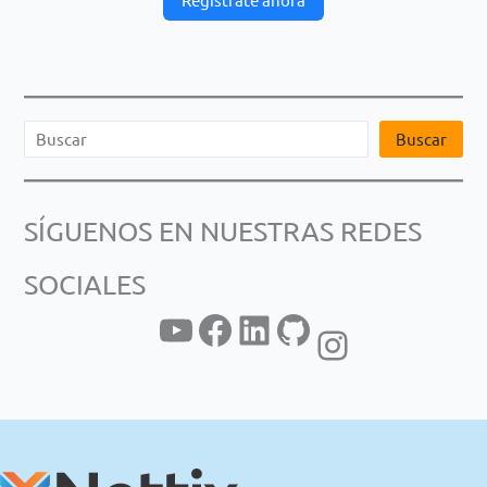
B
Buscar
u
s
SÍGUENOS EN NUESTRAS REDES
c
a
SOCIALES
r
YouTube
Facebook
LinkedIn
GitHub
Instagram